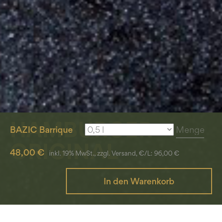
HAMBURGER
BAZIC Barrique
ORIGINAL
48,00 €
inkl. 19% MwSt., zzgl. Versand, €/L: 96,00 €
In den Warenkorb